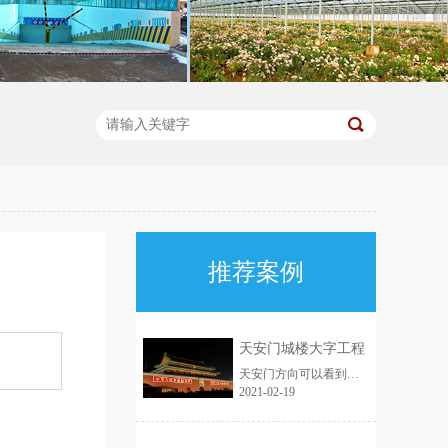
推荐案例
天安门城楼大字工程
天安门方向可以看到天安们城楼的主视图，天安门中间悬挂的是毛主席的巨幅画像，两边悬挂的标语分别是“中华人民共和国万岁”和“世界人民大团结万岁”使用的是的6毫米欣海光扩散板，用来制作标语，十分美观大方。
2021-02-19