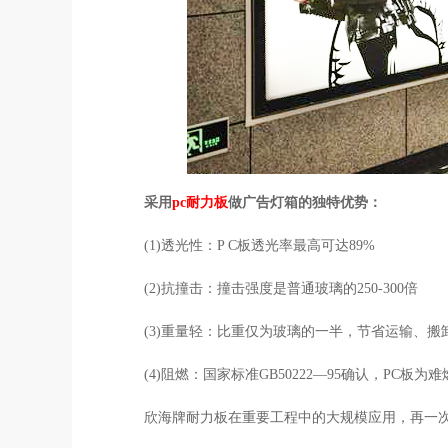
采用
pc耐力板
做广告灯箱的独特优势：
(1)透光性：P C板透光率最高可达89%
(2)抗撞击：撞击强度是普通玻璃的250-300倍
(3)重量轻：比重仅为玻璃的一半，节省运输、
(4)阻燃：国家标准GB50222—95确认，PC板
欣海牌耐力板在重要工程中的大规模应用，再一