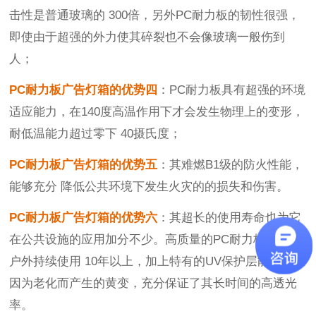
击性是普通玻璃的
300
倍，另外
PC
耐力板的韧性很强，
即使由于超强的外力使其碎裂也不会像玻璃一般伤到
人；
PC耐力板广告灯箱的优势四
：PC
耐力板具有超强的环境
适应能力，在
140
度高温作用下才会发生物理上的变形，
耐低温能力超过零下
40
摄氏度；
PC耐力板广告灯箱的优势五
：
其难燃
B1
级的防火性能，
能够充分
降低
公共环境下发生火灾的的损失和伤害。
PC耐力板广告灯箱的优势六
：
其超长的使用寿命也为它
在公共设施的应用加分不少。高质量的
PC
耐力板能够在
户外持续使用
10
年以上，加上特有的
UV
保护层能够防止
因为老化而产生的黄变，充分保证了其长时间的高透光
率。