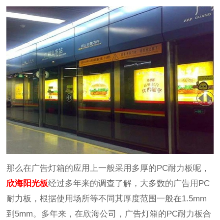
那么在广告灯箱的应用上一般采用多厚的
PC
耐力板呢，
欣海阳光板
经过多年来的
调查了解
，大多数的广告用
PC
耐力板，根据使用场所等不同其厚度范围
一般
在
1.5mm
到
5mm
。多年来，在欣海公司，广告灯箱的
PC
耐力板合