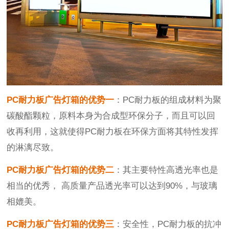
PC耐力板广告灯箱的优势一
：PC
耐力板
的组成材料为聚
碳酸酯颗粒，原料本身为合成型环保分子，而且可以回
收再利用，这就使得
PC
耐力板在环保
方面
将其特性发挥
的淋漓尽致。
PC耐力板广告灯箱的优势二
：其
主要
特性
高透光率也是
相当的优秀，
高质量产品透光率
可以达到
90%
，与玻璃
相媲美。
PC耐力板广告灯箱的优势三
：
安全性，
PC
耐力板的抗冲